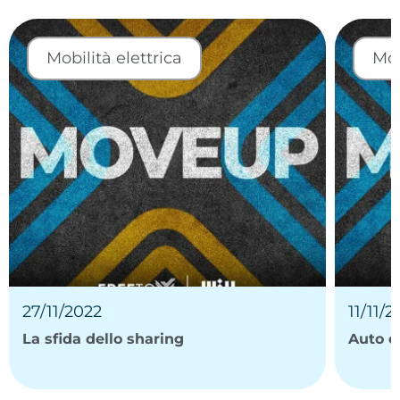
Mobilità elettrica
Mob
27/11/2022
11/11/
La sfida dello sharing
Auto e