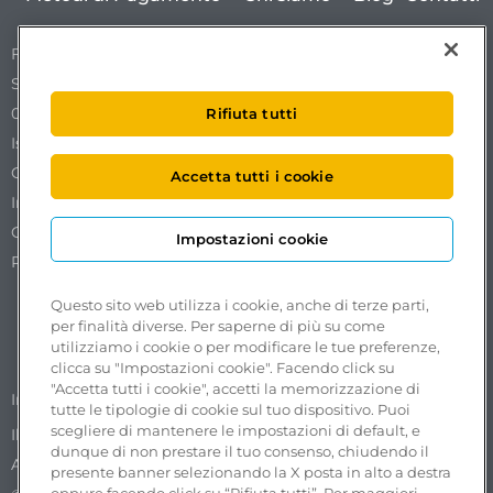
Free To X – Mobilize S.p.A.
Sede Legale Via Ostiense 72 edificio 31
00154 Roma
Rifiuta tutti
Iscrizione al REA n. RM1761519.
Codice Fiscale. Partita IVA e iscrizione al Registro delle
Accetta tutti i cookie
Imprese di Roma n. 18102051002.
Capitale sociale €50.000,00 interamente versato.
Impostazioni cookie
Pec:
freetox-mobilize@pec.mobilize.freeto-x.it
Questo sito web utilizza i cookie, anche di terze parti,
per finalità diverse. Per saperne di più su come
utilizziamo i cookie o per modificare le tue preferenze,
clicca su "Impostazioni cookie". Facendo click su
"Accetta tutti i cookie", accetti la memorizzazione di
Segnalazioni accessibilità
Impostazioni cookie
tutte le tipologie di cookie sul tuo dispositivo. Puoi
scegliere di mantenere le impostazioni di default, e
Il Whistleblowing nel Gruppo ASPI
Privacy Policy
dunque di non prestare il tuo consenso, chiudendo il
Accessibilità
presente banner selezionando la X posta in alto a destra