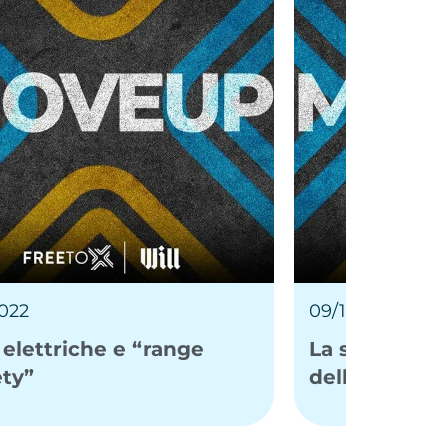
2022
09/11/2022
elettriche e “range
La sfida dell’
ety”
dell’auto elet