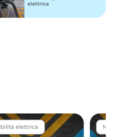
elettrica
ilità elettrica
Mobilità elet