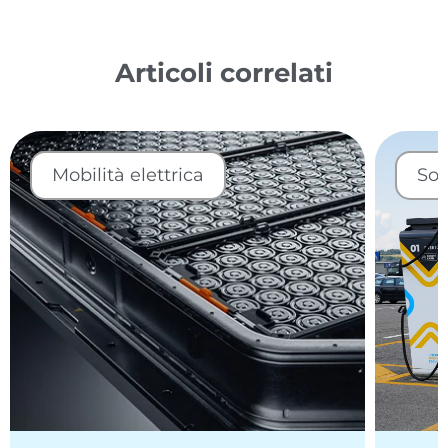
Articoli correlati
Mobilità elettrica
Sos