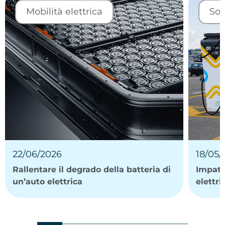
Mobilità elettrica
Sos
22/06/2026
18/05/
Rallentare il degrado della batteria di
Impatt
un’auto elettrica
elettri