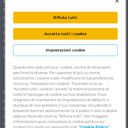
Free To X – Mobilize S.p.A.
Sede Legale Via Ostiense 72 edificio 31
00154 Roma
Rifiuta tutti
Iscrizione al REA n. RM1761519.
Codice Fiscale. Partita IVA e iscrizione al Registro delle
Accetta tutti i cookie
Imprese di Roma n. 18102051002.
Capitale sociale €50.000,00 interamente versato.
Impostazioni cookie
Pec:
freetox-mobilize@pec.mobilize.freeto-x.it
Questo sito web utilizza i cookie, anche di terze parti,
per finalità diverse. Per saperne di più su come
utilizziamo i cookie o per modificare le tue preferenze,
clicca su "Impostazioni cookie". Facendo click su
"Accetta tutti i cookie", accetti la memorizzazione di
Segnalazioni accessibilità
Impostazioni cookie
tutte le tipologie di cookie sul tuo dispositivo. Puoi
scegliere di mantenere le impostazioni di default, e
Il Whistleblowing nel Gruppo ASPI
Privacy Policy
dunque di non prestare il tuo consenso, chiudendo il
Accessibilità
presente banner selezionando la X posta in alto a destra
oppure facendo click su “Rifiuta tutti”. Per maggiori
©2025 Progetto e realizzazione Free To X. Tutti i diritti
informazioni puoi consultare la nostra politica sui
riservati.
cookie cliccando sul seguente link
"Cookie Policy"