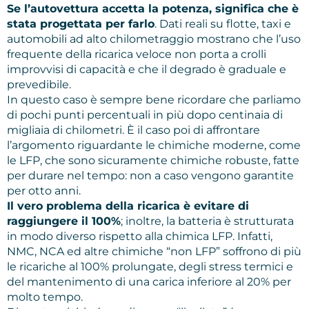
Se l’autovettura accetta la potenza, significa che è
stata progettata per farlo
. Dati reali su flotte, taxi e
automobili ad alto chilometraggio mostrano che l’uso
frequente della ricarica veloce non porta a crolli
improvvisi di capacità e che il degrado è graduale e
prevedibile.
In questo caso è sempre bene ricordare che parliamo
di pochi punti percentuali in più dopo centinaia di
migliaia di chilometri. È il caso poi di affrontare
l’argomento riguardante le chimiche moderne, come
le LFP, che sono sicuramente chimiche robuste, fatte
per durare nel tempo: non a caso vengono garantite
per otto anni.
Il vero problema della ricarica è evitare di
raggiungere il 100%
; inoltre, la batteria è strutturata
in modo diverso rispetto alla chimica LFP. Infatti,
NMC, NCA ed altre chimiche “non LFP” soffrono di più
le ricariche al 100% prolungate, degli stress termici e
del mantenimento di una carica inferiore al 20% per
molto tempo.