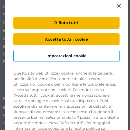
Free To X – Mobilize S.p.A.
Sede Legale Via Ostiense 72 edificio 31
00154 Roma
Rifiuta tutti
Iscrizione al REA n. RM1761519.
Codice Fiscale. Partita IVA e iscrizione al Registro delle
Accetta tutti i cookie
Imprese di Roma n. 18102051002.
Capitale sociale €50.000,00 interamente versato.
Impostazioni cookie
Pec:
freetox-mobilize@pec.mobilize.freeto-x.it
Questo sito web utilizza i cookie, anche di terze parti,
per finalità diverse. Per saperne di più su come
utilizziamo i cookie o per modificare le tue preferenze,
clicca su "Impostazioni cookie". Facendo click su
"Accetta tutti i cookie", accetti la memorizzazione di
Segnalazioni accessibilità
Impostazioni cookie
tutte le tipologie di cookie sul tuo dispositivo. Puoi
scegliere di mantenere le impostazioni di default, e
Il Whistleblowing nel Gruppo ASPI
Privacy Policy
dunque di non prestare il tuo consenso, chiudendo il
Accessibilità
presente banner selezionando la X posta in alto a destra
oppure facendo click su “Rifiuta tutti”. Per maggiori
©2025 Progetto e realizzazione Free To X. Tutti i diritti
informazioni puoi consultare la nostra politica sui