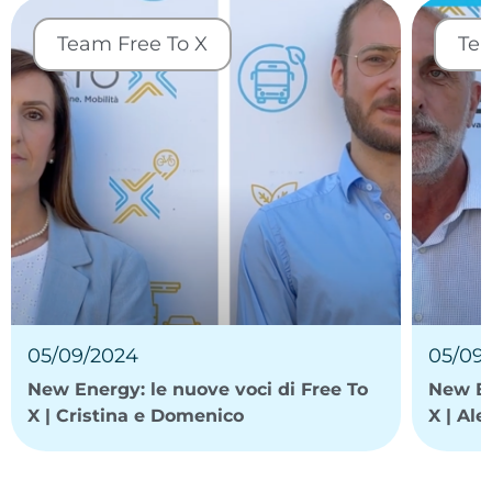
Team Free To X
Tea
05/09/2024
05/09
New Energy: le nuove voci di Free To
New En
X | Cristina e Domenico
X | Al