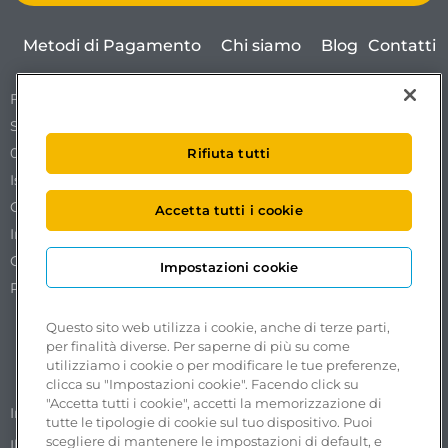
Metodi di Pagamento
Chi siamo
Blog
Contatti
Free To X – Mobilize S.p.A.
Sede Legale Via Ostiense 72 edificio 31
00154 Roma
Rifiuta tutti
Iscrizione al REA n. RM1761519.
Codice Fiscale. Partita IVA e iscrizione al Registro delle
Accetta tutti i cookie
Imprese di Roma n. 18102051002.
Capitale sociale €50.000,00 interamente versato.
Impostazioni cookie
Pec:
freetox-mobilize@pec.mobilize.freeto-x.it
Questo sito web utilizza i cookie, anche di terze parti,
per finalità diverse. Per saperne di più su come
utilizziamo i cookie o per modificare le tue preferenze,
clicca su "Impostazioni cookie". Facendo click su
"Accetta tutti i cookie", accetti la memorizzazione di
Segnalazioni accessibilità
Impostazioni cookie
tutte le tipologie di cookie sul tuo dispositivo. Puoi
scegliere di mantenere le impostazioni di default, e
Il Whistleblowing nel Gruppo ASPI
Privacy Policy