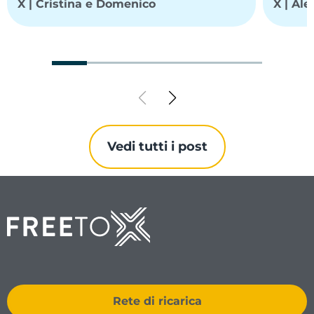
X | Cristina e Domenico
X | Al
Vedi tutti i post
Rete di ricarica