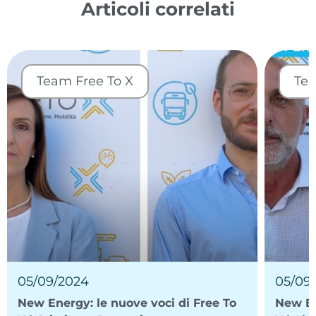
Articoli correlati
Team Free To X
Tea
05/09/2024
05/09
New Energy: le nuove voci di Free To
New En