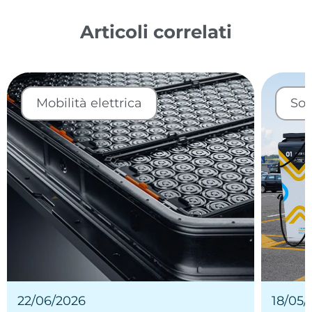
Articoli correlati
Mobilità elettrica
Sos
22/06/2026
18/05/