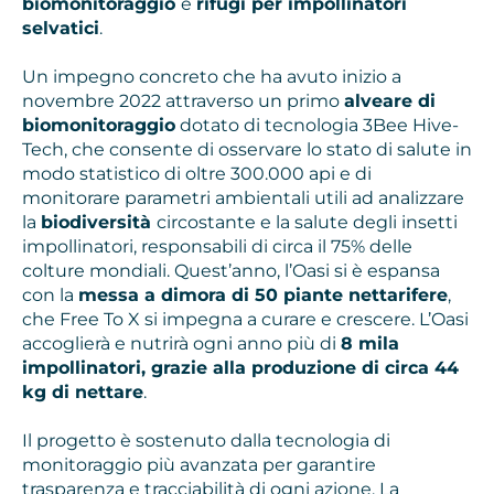
biomonitoraggio
e
rifugi per impollinatori
selvatici
.
Un impegno concreto che ha avuto inizio a
novembre 2022 attraverso un primo
alveare di
biomonitoraggio
dotato di tecnologia 3Bee Hive-
Tech, che consente di osservare lo stato di salute in
modo statistico di oltre 300.000 api e di
monitorare parametri ambientali utili ad analizzare
la
biodiversità
circostante e la salute degli insetti
impollinatori, responsabili di circa il 75% delle
colture mondiali. Quest’anno, l’Oasi si è espansa
con la
messa a dimora di 50 piante nettarifere
,
che Free To X si impegna a curare e crescere. L’Oasi
accoglierà e nutrirà ogni anno più di
8 mila
impollinatori, grazie alla produzione di circa 44
kg di nettare
.
Il progetto è sostenuto dalla tecnologia di
monitoraggio più avanzata per garantire
trasparenza e tracciabilità di ogni azione. La