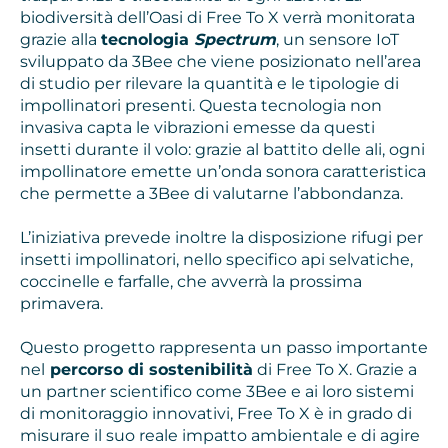
biodiversità dell’Oasi di Free To X verrà monitorata
grazie alla
tecnologia
Spectrum
, un sensore IoT
sviluppato da 3Bee che viene posizionato nell’area
di studio per rilevare la quantità e le tipologie di
impollinatori presenti. Questa tecnologia non
invasiva capta le vibrazioni emesse da questi
insetti durante il volo: grazie al battito delle ali, ogni
impollinatore emette un’onda sonora caratteristica
che permette a 3Bee di valutarne l’abbondanza.
L’iniziativa prevede inoltre la disposizione rifugi per
insetti impollinatori, nello specifico api selvatiche,
coccinelle e farfalle, che avverrà la prossima
primavera.
Questo progetto rappresenta un passo importante
nel
percorso di sostenibilità
di Free To X. Grazie a
un partner scientifico come 3Bee e ai loro sistemi
di monitoraggio innovativi, Free To X è in grado di
misurare il suo reale impatto ambientale e di agire