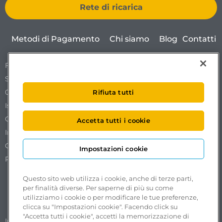
Rete di ricarica
Metodi di Pagamento
Chi siamo
Blog
Contatti
Free To X – Mobilize S.p.A.
Sede Legale Via Ostiense 72 edificio 31
00154 Roma
Rifiuta tutti
Iscrizione al REA n. RM1761519.
Codice Fiscale. Partita IVA e iscrizione al Registro delle
Accetta tutti i cookie
Imprese di Roma n. 18102051002.
Capitale sociale €50.000,00 interamente versato.
Impostazioni cookie
Pec:
freetox-mobilize@pec.mobilize.freeto-x.it
Questo sito web utilizza i cookie, anche di terze parti,
per finalità diverse. Per saperne di più su come
utilizziamo i cookie o per modificare le tue preferenze,
clicca su "Impostazioni cookie". Facendo click su
"Accetta tutti i cookie", accetti la memorizzazione di
Segnalazioni accessibilità
Impostazioni cookie