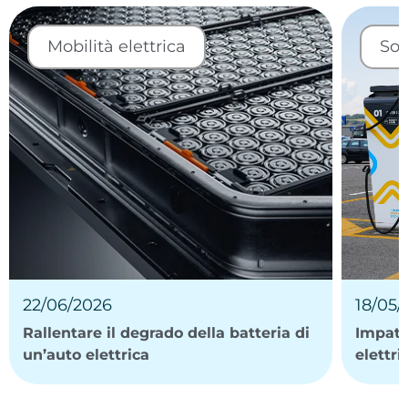
Mobilità elettrica
Sos
22/06/2026
18/05/
Rallentare il degrado della batteria di
Impatt
un’auto elettrica
elettri