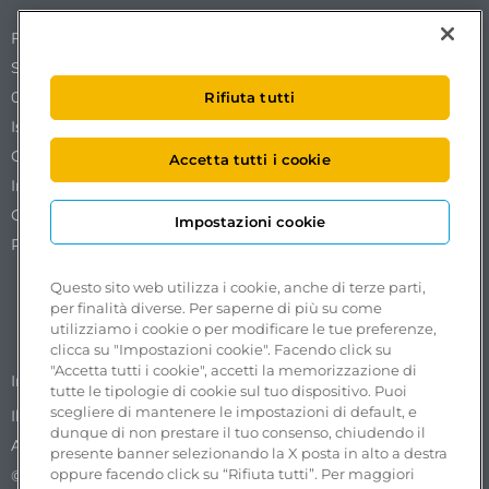
Free To X – Mobilize S.p.A.
Sede Legale Via Ostiense 72 edificio 31
00154 Roma
Rifiuta tutti
Iscrizione al REA n. RM1761519.
Codice Fiscale. Partita IVA e iscrizione al Registro delle
Accetta tutti i cookie
Imprese di Roma n. 18102051002.
Capitale sociale €50.000,00 interamente versato.
Impostazioni cookie
Pec:
freetox-mobilize@pec.mobilize.freeto-x.it
Questo sito web utilizza i cookie, anche di terze parti,
per finalità diverse. Per saperne di più su come
utilizziamo i cookie o per modificare le tue preferenze,
clicca su "Impostazioni cookie". Facendo click su
"Accetta tutti i cookie", accetti la memorizzazione di
Segnalazioni accessibilità
Impostazioni cookie
tutte le tipologie di cookie sul tuo dispositivo. Puoi
scegliere di mantenere le impostazioni di default, e
Il Whistleblowing nel Gruppo ASPI
Privacy Policy
dunque di non prestare il tuo consenso, chiudendo il
Accessibilità
presente banner selezionando la X posta in alto a destra
oppure facendo click su “Rifiuta tutti”. Per maggiori
©2025 Progetto e realizzazione Free To X. Tutti i diritti