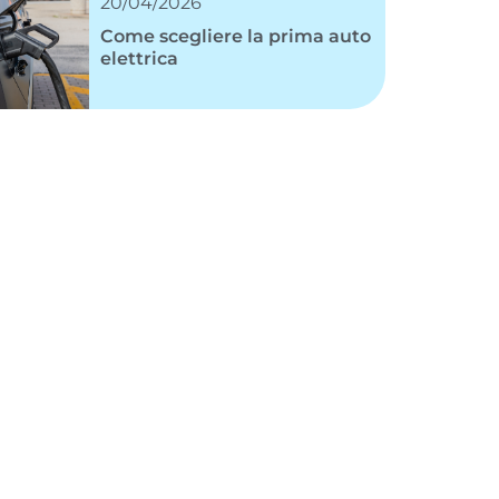
20/04/2026
Come scegliere la prima auto
elettrica