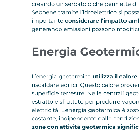
creando un serbatoio che permette di co
Sebbene tramite l’idroelettrico si possa
importante
considerare l’impatto amb
generando emissioni possono modificar
Energia Geotermi
L’energia geotermica
utilizza il calor
riscaldare edifici. Questo calore provie
superficie terrestre. Nelle centrali geo
estratto e sfruttato per produrre vapor
elettricità. L’energia geotermica è sos
costante, indipendente dalle condizio
zone con attività geotermica signific