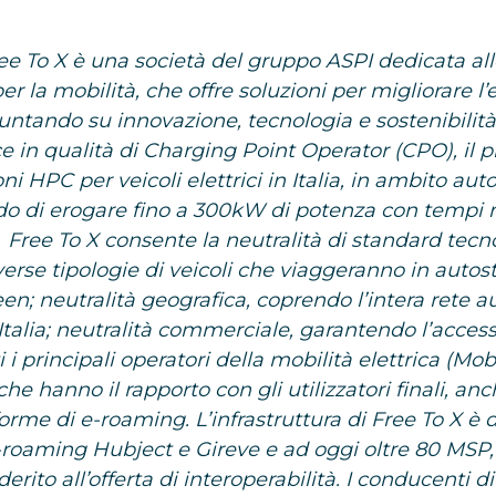
ree To X è una società del gruppo ASPI dedicata all
per la mobilità, che offre soluzioni per migliorare l
untando su innovazione, tecnologia e sostenibilità
ce in qualità di Charging Point Operator (CPO), il 
ni HPC per veicoli elettrici in Italia, in ambito aut
do di erogare fino a 300kW di potenza con tempi m
. Free To X consente la neutralità di standard tecno
verse tipologie di veicoli che viaggeranno in autos
n; neutralità geografica, coprendo l’intera rete a
Italia; neutralità commerciale, garantendo l’accesso
i i principali operatori della mobilità elettrica (Mob
he hanno il rapporto con gli utilizzatori finali, anc
forme di e-roaming. L’infrastruttura di Free To X è d
-roaming Hubject e Gireve e ad oggi oltre 80 MSP, 
rito all’offerta di interoperabilità. I conducenti di